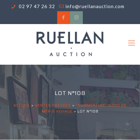
02 97 47 26 32
info@ruellanauction.com
LOT N°108
ACCUEIL
>
VENTES PASSÉES
>
"SUMMERTIME" BORD DE
MER & VOYAGE
>
LOT N°108