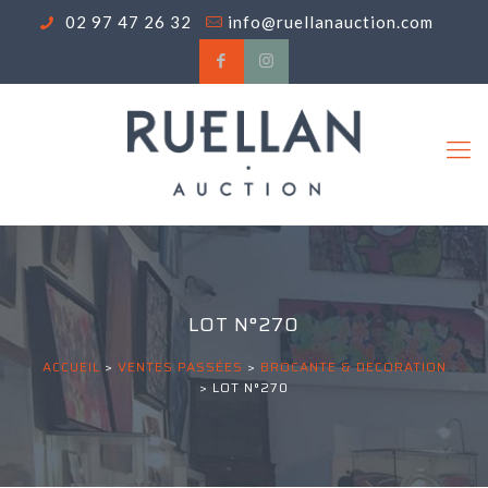
02 97 47 26 32
info@ruellanauction.com
LOT N°270
ACCUEIL
>
VENTES PASSÉES
>
BROCANTE & DECORATION
>
LOT N°270