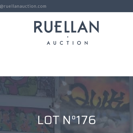
o@ruellanauction.com
N
LOT N°176