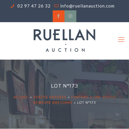
02 97 47 26 32
info@ruellanauction.com
LOT N°173
ACCUEIL
>
VENTES PASSÉES
>
CONTENU D'UNE VIEILLE
DEMEURE BRETONNE
>
LOT N°173