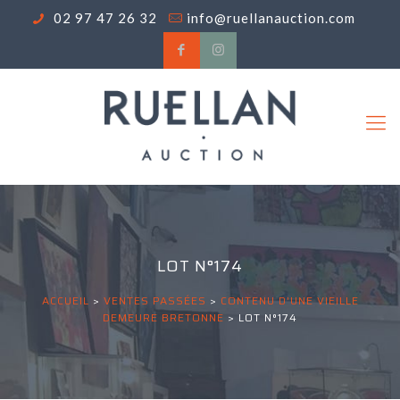
02 97 47 26 32
info@ruellanauction.com
LOT N°174
ACCUEIL
>
VENTES PASSÉES
>
CONTENU D'UNE VIEILLE
DEMEURE BRETONNE
>
LOT N°174