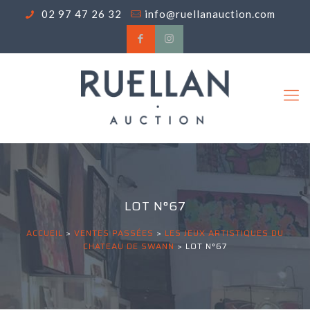
02 97 47 26 32
info@ruellanauction.com
LOT N°67
ACCUEIL
>
VENTES PASSÉES
>
LES JEUX ARTISTIQUES DU
CHATEAU DE SWANN
>
LOT N°67