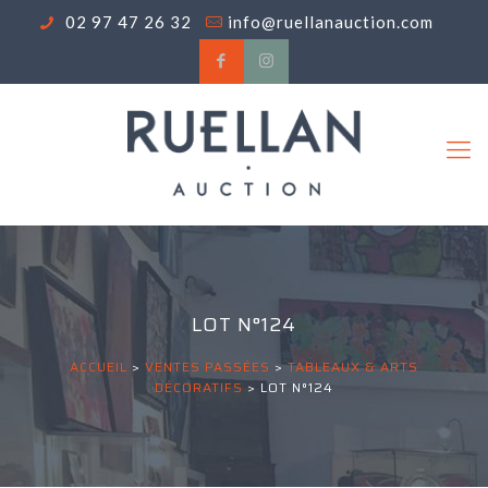
02 97 47 26 32
info@ruellanauction.com
LOT N°124
ACCUEIL
>
VENTES PASSÉES
>
TABLEAUX & ARTS
DÉCORATIFS
>
LOT N°124