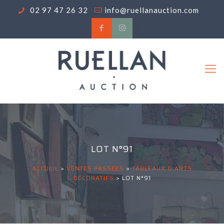
02 97 47 26 32
info@ruellanauction.com
LOT N°91
ACCUEIL
>
VENTES PASSÉES
>
TABLEAUX & ARTS
DÉCORATIFS
>
LOT N°91