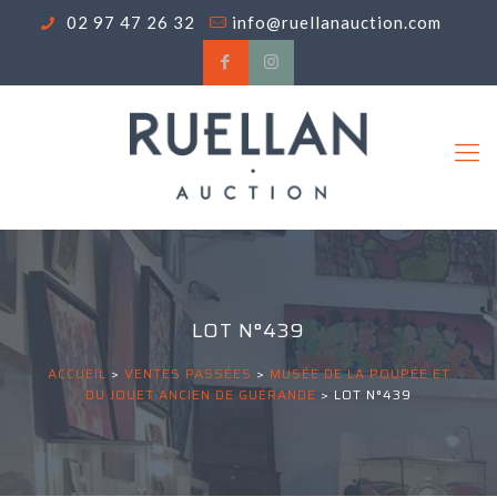
02 97 47 26 32
info@ruellanauction.com
LOT N°439
ACCUEIL
>
VENTES PASSÉES
>
MUSÉE DE LA POUPÉE ET
DU JOUET ANCIEN DE GUÉRANDE
>
LOT N°439