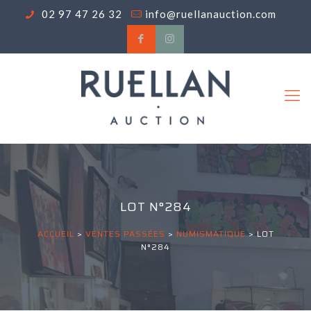
02 97 47 26 32
info@ruellanauction.com
LOT N°284
ACCUEIL
>
VENTES PASSÉES
>
NUMISMATIQUE
>
LOT
N°284