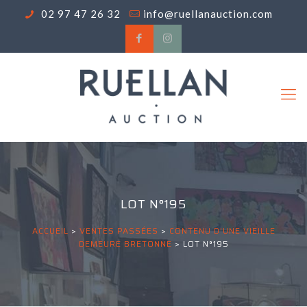
02 97 47 26 32
info@ruellanauction.com
LOT N°195
ACCUEIL
>
VENTES PASSÉES
>
CONTENU D'UNE VIEILLE
DEMEURE BRETONNE
>
LOT N°195