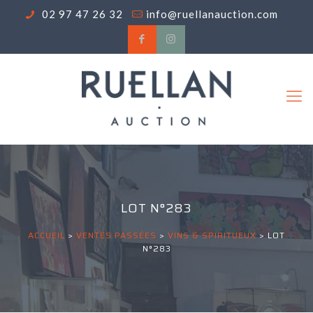
02 97 47 26 32
info@ruellanauction.com
LOT N°283
ACCUEIL
>
VENTES PASSÉES
>
VINS & SPIRITUEUX
>
LOT
N°283