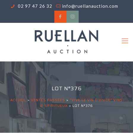
02 97 47 26 32
info@ruellanauction.com
LOT N°376
ACCUEIL
>
VENTES PASSÉES
>
"VIVE LE VIN D'HIVER" VINS
& SPIRITUEUX
>
LOT N°376