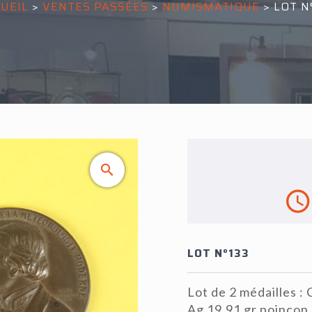
UEIL
>
VENTES PASSÉES
>
NUMISMATIQUE
>
LOT N
LOT N°133
Lot de 2 médailles :
Ag 19,91 gr poinçon 