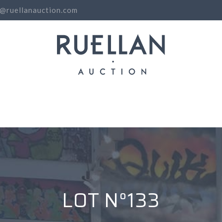
o@ruellanauction.com
N
LOT N°133