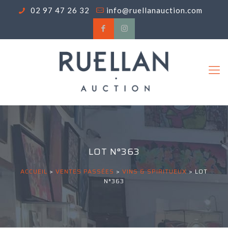
02 97 47 26 32
info@ruellanauction.com
LOT N°363
ACCUEIL
>
VENTES PASSÉES
>
VINS & SPIRITUEUX
>
LOT
N°363