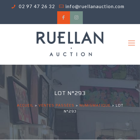
02 97 47 26 32
info@ruellanauction.com
LOT N°293
ACCUEIL
>
VENTES PASSÉES
>
NUMISMATIQUE
>
LOT
N°293