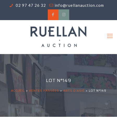
02 97 47 26 32
info@ruellanauction.com
LOT N°149
ACCUEIL
>
VENTES PASSÉES
>
ARTS D'ASIE
>
LOT N°149