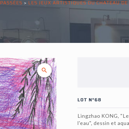
 PASSÉES
>
LES JEUX ARTISTIQUES DU CHATEAU D
LOT N°68
Lingzhao KONG, "Le c
l'eau", dessin et aqu