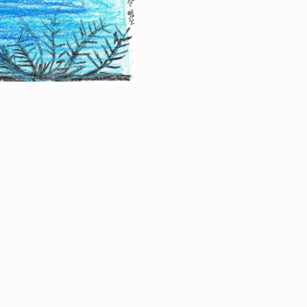
RETOUR À LA VE
LES JEUX ARTIS
CHATEAU DE SW
|
ÉGALES
PROTECTION DES DONNÉES