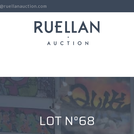
o@ruellanauction.com
N
LOT N°68