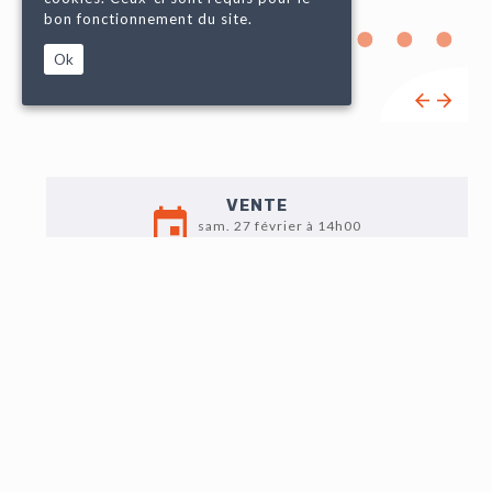
bon fonctionnement du site.
Ok
VENTE
sam. 27 février à 14h00
EXPO
Jeu. 25 : 16h-18h
Vend. 26 : 9h-12h/14h-18h
Sam. 27 : 9h-11h
Sur rendez-vous
LOT N°102
Léonard BOUDIN (1735-1807) (reçu Maître Ebéniste en
1761) : Secrétaire Louis XVI en bois de placage à décor