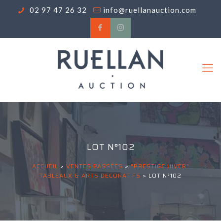
02 97 47 26 32
info@ruellanauction.com
LOT N°102
ACCUEIL
>
VENTES PASSÉES
>
"PRESTIGE HIVER"
TABLEAUX & ARTS DECORATIFS
>
LOT N°102