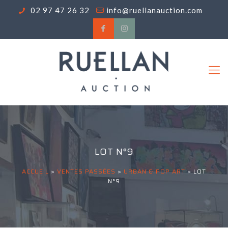
02 97 47 26 32
info@ruellanauction.com
LOT N°9
ACCUEIL
>
VENTES PASSÉES
>
URBAN & POP ART
>
LOT
N°9