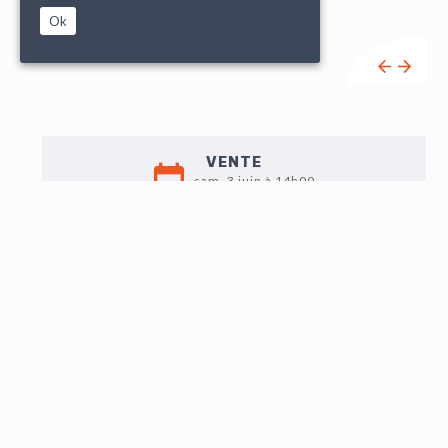
Ok
VENTE
sam. 3 juin à 14h00
EXPO
Jeudi 1er : 9h-12h / 14h -18h
Vendredi 2 : 9h-12h / 14h30 - 18h
Samedi 3 : 9h - 11h
LOT N°9
L'EMPREINTE JO V (1970), "Romy", aérosol sur
assemblage de morceaux de bois, signée en bas à droite
et contresignée au dos, 50 x 35 cm.