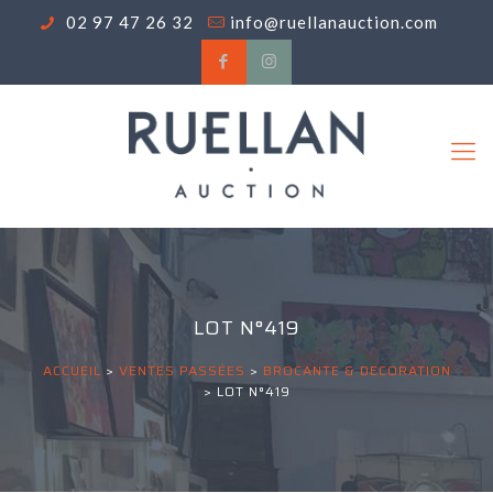
02 97 47 26 32
info@ruellanauction.com
LOT N°419
ACCUEIL
>
VENTES PASSÉES
>
BROCANTE & DECORATION
>
LOT N°419