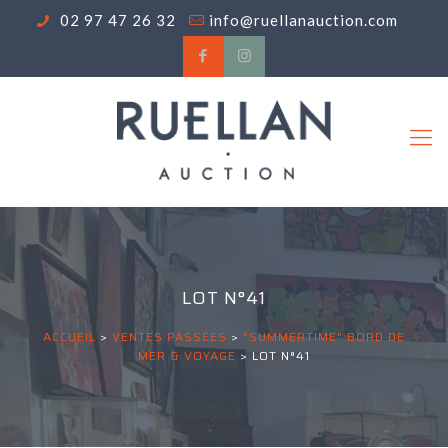
02 97 47 26 32
info@ruellanauction.com
LOT N°41
ACCUEIL
>
VENTES PASSÉES
>
"SUMMERTIME" BORD DE
MER & VOYAGE
>
LOT N°41