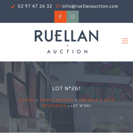
02 97 47 26 32
info@ruellanauction.com
LOT N°261
ACCUEIL
>
VENTES PASSÉES
>
TABLEAUX & ARTS
DECORATIFS
>
LOT N°261