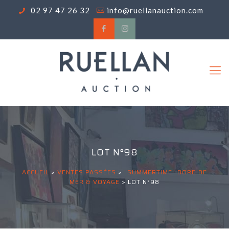
02 97 47 26 32
info@ruellanauction.com
LOT N°98
ACCUEIL
>
VENTES PASSÉES
>
"SUMMERTIME" BORD DE
MER & VOYAGE
>
LOT N°98