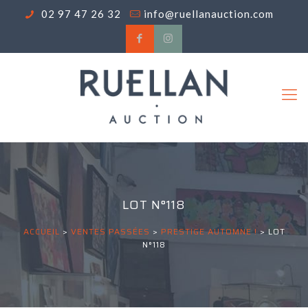
02 97 47 26 32
info@ruellanauction.com
LOT N°118
ACCUEIL
>
VENTES PASSÉES
>
PRESTIGE AUTOMNE !
>
LOT
N°118