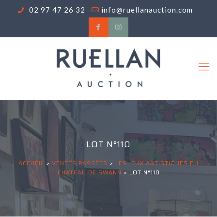
02 97 47 26 32
info@ruellanauction.com
LOT N°110
ACCUEIL
>
VENTES PASSÉES
>
LES JEUX ARTISTIQUES DU
CHATEAU DE SWANN
>
LOT N°110