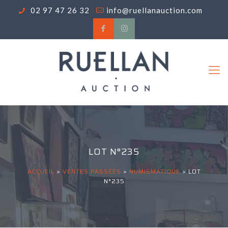
02 97 47 26 32
info@ruellanauction.com
LOT N°235
ACCUEIL
>
VENTES PASSÉES
>
NUMISMATIQUE
>
LOT
N°235