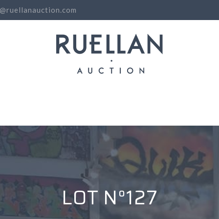
o@ruellanauction.com
N
LOT N°127