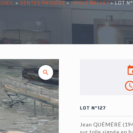
CUEIL
>
VENTES PASSÉES
>
JINGLE BELLS !
>
LOT N°
LOT N°127
Jean QUÉMÉRÉ (1942),
sur toile signée en 