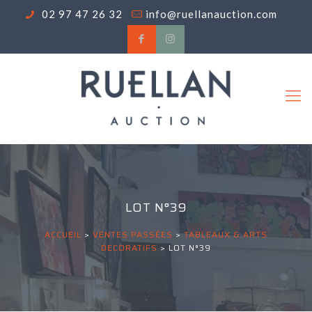
02 97 47 26 32
info@ruellanauction.com
LOT N°39
ACCUEIL
>
VENTES PASSÉES
>
TABLEAUX & ARTS
DECORATIFS
>
LOT N°39