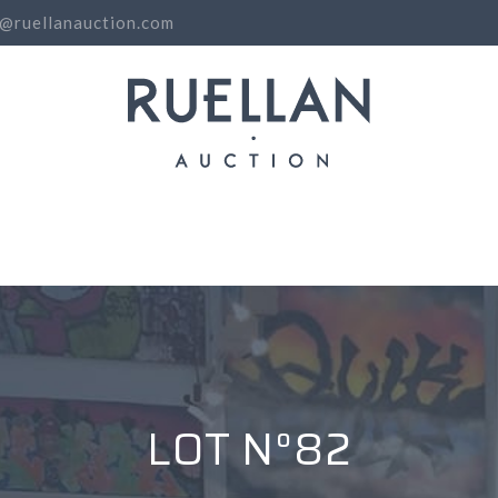
o@ruellanauction.com
N
LOT N°82