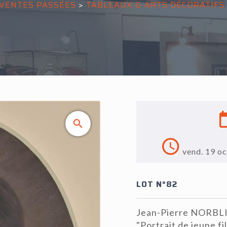
VENTES PASSÉES
>
TABLEAUX & ARTS DÉCORATIFS
vend. 19 o
LOT N°82
Jean-Pierre NORBL
"Portrait de jeune fil