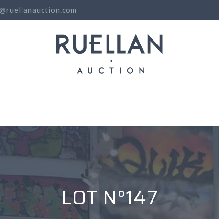
o@ruellanauction.com
N
LOT N°147