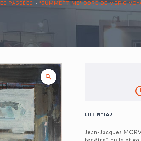
ES PASSÉES
>
"SUMMERTIME" BORD DE MER & VOY
LOT N°147
Jean-Jacques MORVAN
fenêtre", huile et go