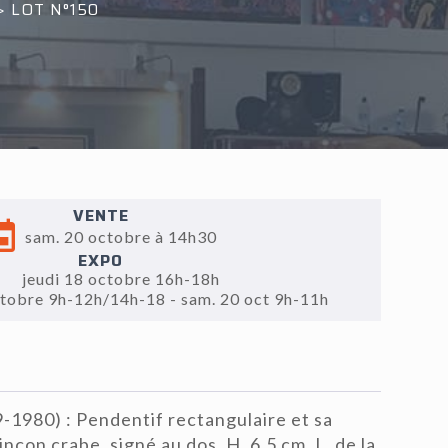
>
LOT N°150
VENTE
sam. 20 octobre à 14h30
EXPO
jeudi 18 octobre 16h-18h
ctobre 9h-12h/14h-18 - sam. 20 oct 9h-11h
1980) : Pendentif rectangulaire et sa
nçon crabe, signé au dos, H. 6.5 cm, L. de la