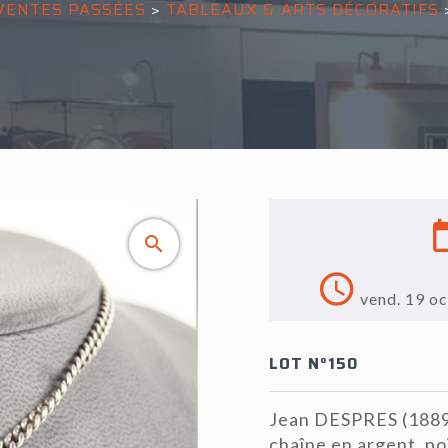
VENTES PASSÉES
>
TABLEAUX & ARTS DÉCORATIFS
vend. 19 o
LOT N°150
Jean DESPRES (1889-
chaîne en argent, poi