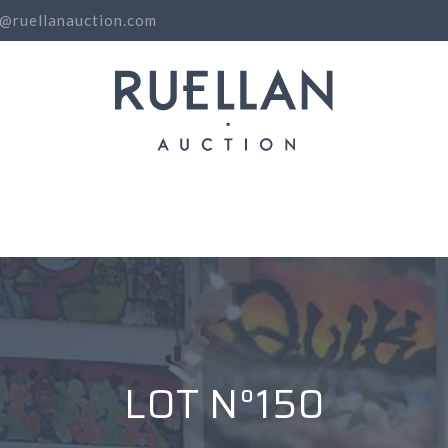
o@ruellanauction.com
N
LOT N°150