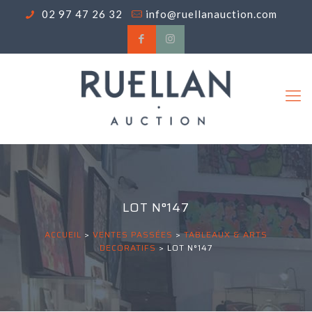
02 97 47 26 32
info@ruellanauction.com
LOT N°147
ACCUEIL
>
VENTES PASSÉES
>
TABLEAUX & ARTS
DECORATIFS
>
LOT N°147