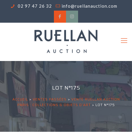
02 97 47 26 32
info@ruellanauction.com
LOT N°175
ACCUEIL
>
VENTES PASSÉES
>
VENTE RUELLAN AUCTION
PARIS : COLLECTIONS & OBJETS D'ART
>
LOT N°175