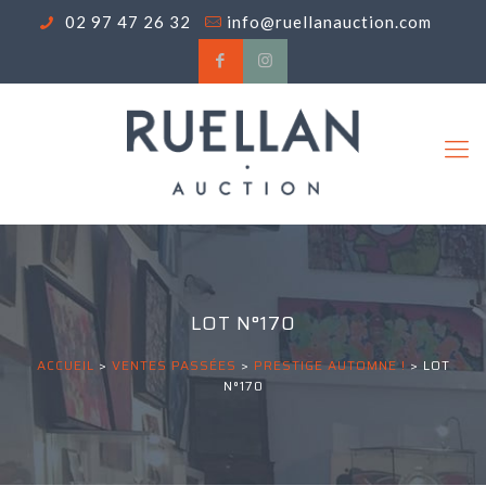
02 97 47 26 32
info@ruellanauction.com
LOT N°170
ACCUEIL
>
VENTES PASSÉES
>
PRESTIGE AUTOMNE !
>
LOT
N°170