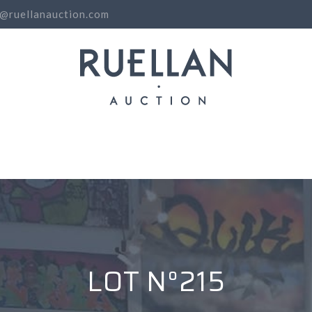
o@ruellanauction.com
N
LOT N°215