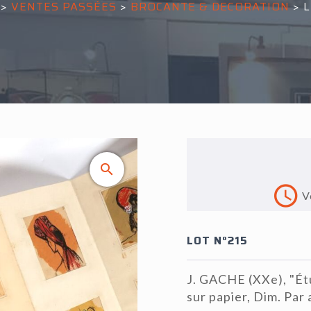
>
VENTES PASSÉES
>
BROCANTE & DECORATION
>
L
V
LOT N°215
J. GACHE (XXe), "Ét
sur papier, Dim. Par 