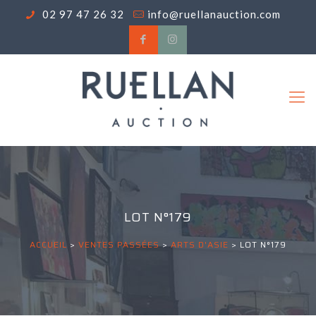
02 97 47 26 32
info@ruellanauction.com
LOT N°179
ACCUEIL
>
VENTES PASSÉES
>
ARTS D'ASIE
>
LOT N°179