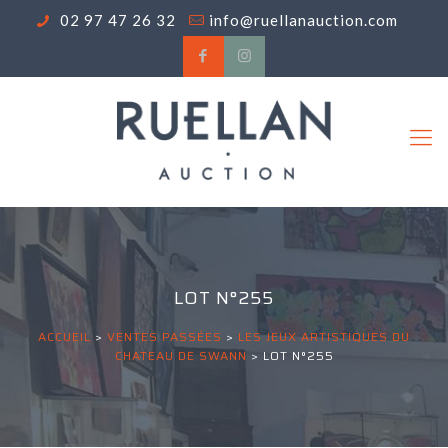
02 97 47 26 32
info@ruellanauction.com
LOT N°255
ACCUEIL
>
VENTES PASSÉES
>
LES JEUX ARTISTIQUES DU
CHATEAU DE SWANN
>
LOT N°255