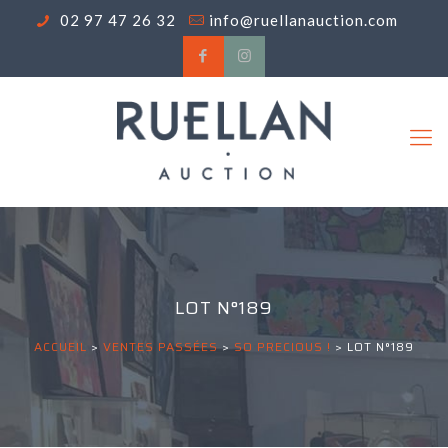
02 97 47 26 32
info@ruellanauction.com
LOT N°189
ACCUEIL
>
VENTES PASSÉES
>
SO PRECIOUS !
>
LOT N°189