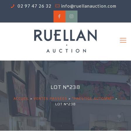
02 97 47 26 32
info@ruellanauction.com
LOT N°238
ACCUEIL
>
VENTES PASSÉES
>
"PRESTIGE AUTOMNE"
>
LOT N°238