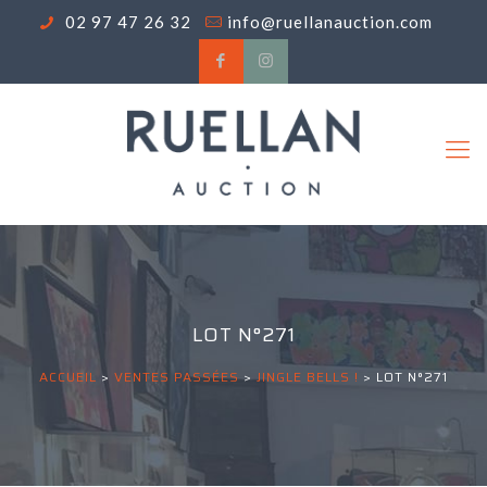
02 97 47 26 32
info@ruellanauction.com
LOT N°271
ACCUEIL
>
VENTES PASSÉES
>
JINGLE BELLS !
>
LOT N°271