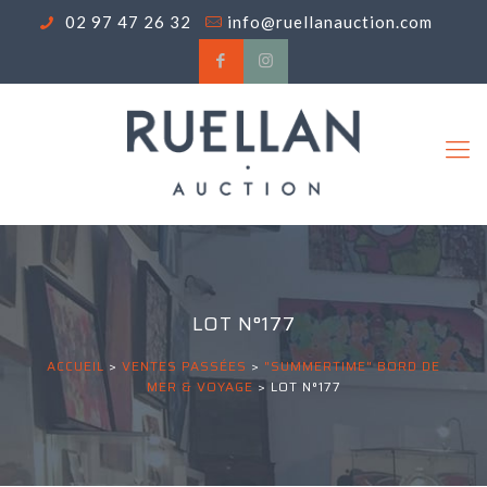
02 97 47 26 32
info@ruellanauction.com
LOT N°177
ACCUEIL
>
VENTES PASSÉES
>
"SUMMERTIME" BORD DE
MER & VOYAGE
>
LOT N°177