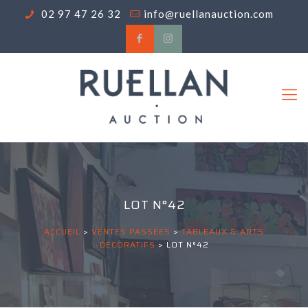
02 97 47 26 32
info@ruellanauction.com
LOT N°42
ACCUEIL
>
VENTES PASSÉES
>
TABLEAUX & ARTS
DÉCORATIFS
>
LOT N°42