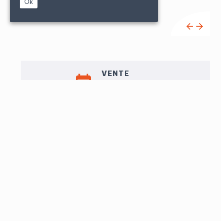
Ok
VENTE
sam. 4 mai à 14h30
EXPO
Jeu. 2 : 16h-18h
Ven. 3 : 9h-12h/14h-18h
Sam. 4 : 9h-11h
LOT N°42
Henri LEBASQUE (1865-1937), "La femme au chien",
dessin et aquarelle sur papier, signé en bas à droite,
présente au dos une étiquette d'exposition "Musées de
Nice - Exposition Henri Lebasque", indiquant le nom de