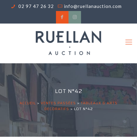
02 97 47 26 32
info@ruellanauction.com
LOT N°42
ACCUEIL
>
VENTES PASSÉES
>
TABLEAUX & ARTS
DECORATIFS
>
LOT N°42