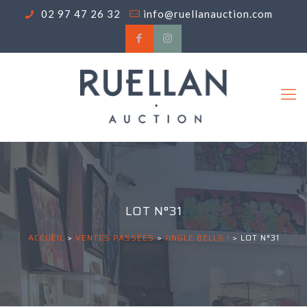
02 97 47 26 32
info@ruellanauction.com
LOT N°31
ACCUEIL
>
VENTES PASSÉES
>
JINGLE BELLS !
>
LOT N°31