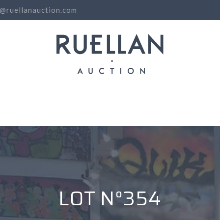
o@ruellanauction.com
N
LOT N°354