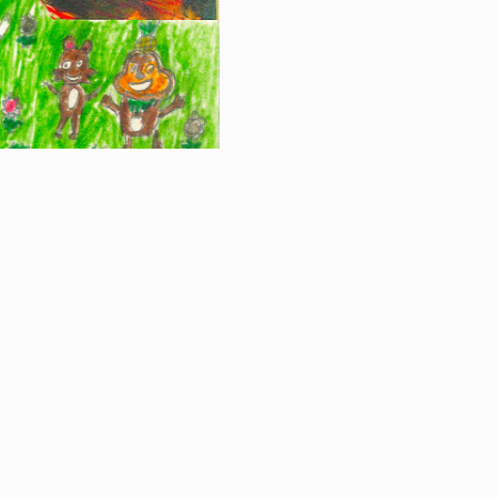
RETOUR À LA VE
LES JEUX ARTIS
CHATEAU DE SW
|
ÉGALES
PROTECTION DES DONNÉES