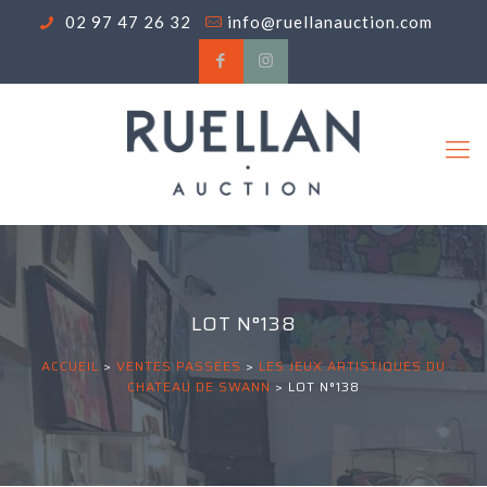
02 97 47 26 32
info@ruellanauction.com
LOT N°138
ACCUEIL
>
VENTES PASSÉES
>
LES JEUX ARTISTIQUES DU
CHATEAU DE SWANN
>
LOT N°138