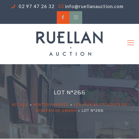
02 97 47 26 32
info@ruellanauction.com
LOT N°266
ACCUEIL
>
VENTES PASSÉES
>
LES JEUX ARTISTIQUES DU
CHATEAU DE SWANN
>
LOT N°266