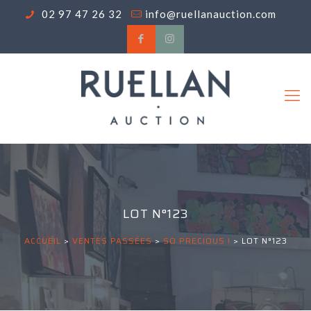
02 97 47 26 32
info@ruellanauction.com
LOT N°123
ACCUEIL
>
VENTES PASSÉES
>
SO PRECIOUS !
>
LOT N°123