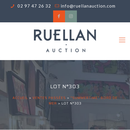
02 97 47 26 32
info@ruellanauction.com
LOT N°303
ACCUEIL
>
VENTES PASSÉES
>
"SUMMERTIME" BORD DE
MER
>
LOT N°303